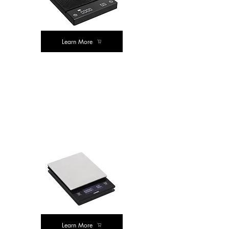
Learn More
ಬೆಸ್ಟ್ ಬೈ
ಮೌಲ್ಯ ಖರೀದಿಸಿ
Learn More