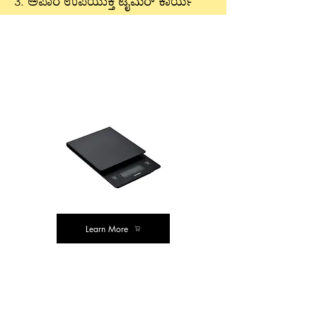
3. ಅಪಾರ ಉಪಯುಕ್ತ ಟೈಮರ್ ಕಾರ್ಯ
ನಮ್ಮ ಶಿಫಾರಸುಗಳು
ಮೌಲ್ಯ ಖರೀದಿಸಿ
Learn More
ಕ್ಲಾಸಿಕ್ ಖರೀದಿ