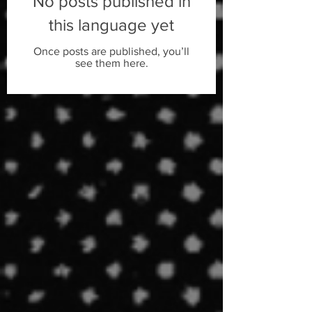
No posts published in
this language yet
Once posts are published, you’ll
see them here.