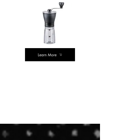
Learn More
ಜನಪ್ರಿಯ
ಖರೀದಿ
ಮೌಲ್ಯ ಖರೀದಿಸಿ