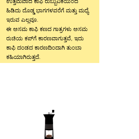
ಉತ್ತಮವಾದ ಕಾಫಿ ರುಬ್ಬುವಿಕೆಯಿಂದ
ಹಿಡಿದು ದೊಡ್ಡ ಭಾಗಗಳವರೆಗೆ ಮತ್ತು ಮಧ್ಯೆ
ಇರುವ ಎಲ್ಲವೂ.
ಈ ಅಸಮ ಕಾಫಿ ಕಣದ ಗಾತ್ರಗಳು ಅಸಮ
ರುಚಿಯ ಕಪ್‌ಗೆ ಕಾರಣವಾಗುತ್ತವೆ, ಇದು
ಕಾಫಿ ದಂಡದ ಕಾರಣದಿಂದಾಗಿ ತುಂಬಾ
ಕಹಿಯಾಗಿರುತ್ತದೆ.
ನಮ್ಮ ಶಿಫಾರಸುಗಳು
ಮೌಲ್ಯ ಖರೀದಿಸಿ