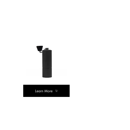
ಖರೀದಿಸಿ
ಮೌಲ್ಯ ಖರೀದಿಸಿ
Learn More
ಬೆಸ್ಟ್ ಬೈ