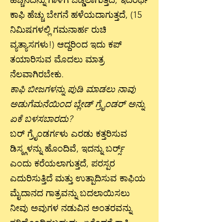
ಹೆಚ್ಚಿನದನ್ನು ಗಾಳಿಗೆ ಒಡ್ಡಲಾಗುತ್ತದೆ, ಇದರರ್ಥ
ಕಾಫಿ ಹೆಚ್ಚು ಬೇಗನೆ ಹಳೆಯದಾಗುತ್ತದೆ, (15
ನಿಮಿಷಗಳಲ್ಲಿ ಗಮನಾರ್ಹ ರುಚಿ
ವ್ಯತ್ಯಾಸಗಳು!) ಆದ್ದರಿಂದ ಇದು ಕಪ್
ತಯಾರಿಸುವ ಮೊದಲು ಮಾತ್ರ
ನೆಲವಾಗಿರಬೇಕು.
ಕಾಫಿ ಬೀಜಗಳನ್ನು ಪುಡಿ ಮಾಡಲು ನಾವು
ಅಡುಗೆಮನೆಯಿಂದ ಬ್ಲೇಡ್ ಗ್ರೈಂಡರ್ ಅನ್ನು
ಏಕೆ ಬಳಸಬಾರದು?
ಬರ್ ಗ್ರೈಂಡರ್ಗಳು ಎರಡು ಕತ್ತರಿಸುವ
ಡಿಸ್ಕ್ಗಳನ್ನು ಹೊಂದಿವೆ, ಇದನ್ನು ಬರ್ರ್ಸ್
ಎಂದು ಕರೆಯಲಾಗುತ್ತದೆ, ಪರಸ್ಪರ
ಎದುರಿಸುತ್ತಿದೆ ಮತ್ತು ಉತ್ಪಾದಿಸುವ ಕಾಫಿಯ
ಮೈದಾನದ ಗಾತ್ರವನ್ನು ಬದಲಾಯಿಸಲು
ನೀವು ಅವುಗಳ ನಡುವಿನ ಅಂತರವನ್ನು