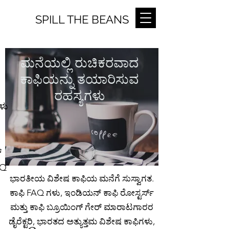
SPILL THE BEANS
ಮನೆಯಲ್ಲಿ ರುಚಿಕರವಾದ
ಕಾಫಿಯನ್ನು ತಯಾರಿಸುವ
ರಹಸ್ಯಗಳು
ಳು
್
AQ
ಭಾರತೀಯ ವಿಶೇಷ ಕಾಫಿಯ ಮನೆಗೆ ಸುಸ್ವಾಗತ.
ಕಾಫಿ FAQ ಗಳು, ಇಂಡಿಯನ್ ಕಾಫಿ ರೋಸ್ಟರ್ಸ್
ಮತ್ತು ಕಾಫಿ ಬ್ರೂಯಿಂಗ್ ಗೇರ್ ಮಾರಾಟಗಾರರ
ಡೈರೆಕ್ಟರಿ, ಭಾರತದ ಅತ್ಯುತ್ತಮ ವಿಶೇಷ ಕಾಫಿಗಳು,