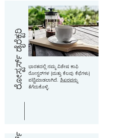
ರೋಸ್ಟರ್ಸ್ ಡೈರೆಕ್ಟರಿ
ಭಾರತದಲ್ಲಿ ನಮ್ಮ ವಿಶೇಷ ಕಾಫಿ
ರೋಸ್ಟರ್‌ಗಳ (ಮತ್ತು ಕೆಲವು ಕೆಫೆಗಳು)
ಪಟ್ಟಿಮಾಡಲಾಗಿದೆ.
ಶಿಖರವನ್ನು
ತೆಗೆದುಕೊಳ್ಳಿ.