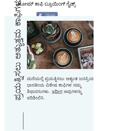
ಪ್ರಯತ್ನಿಸಲು ಅತ್ಯುತ್ತಮ ಕಾಫಿಗಳು
ಹೋಮ್ ಕಾಫಿ ಬ್ರೂಯಿಂಗ್ ಗೈಡ್ಸ್.
Share
ಮನೆಯಲ್ಲಿ ಪ್ರಯತ್ನಿಸಲು ಅತ್ಯಂತ ಜನಪ್ರಿಯ
ಭಾರತೀಯ ವಿಶೇಷ ಕಾಫಿಗಳ ನಮ್ಮ
ಶಿಫಾರಸುಗಳು.
ಇದೀಗ
ಅವುಗಳನ್ನು
ಪರಿಶೀಲಿಸಿ.